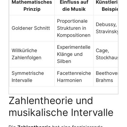
Mathematisches
Einfluss auf
Künstlerisch
Prinzip
die Musik
Beispiele
Proportionale
Debussy,
Goldener Schnitt
Strukturen in
Stravinsky
Kompositionen
Experimentelle
Willkürliche
Cage,
Klänge und
Zahlenfolgen
Stockhausen
Silben
Symmetrische
Facettenreiche
Beethoven,
Intervalle
Harmonien
Brahms
Zahlentheorie und
musikalische Intervalle